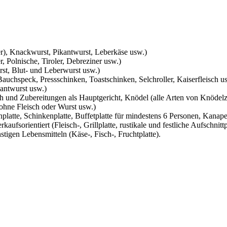
er), Knackwurst, Pikantwurst, Leberkäse usw.)
, Polnische, Tiroler, Debreziner usw.)
rst, Blut- und Leberwurst usw.)
chspeck, Pressschinken, Toastschinken, Selchroller, Kaiserfleisch u
antwurst usw.)
h und Zubereitungen als Hauptgericht, Knödel (alle Arten von Knödelz
 ohne Fleisch oder Wurst usw.)
enplatte, Schinkenplatte, Buffetplatte für mindestens 6 Personen, Kanape
aufsorientiert (Fleisch-, Grillplatte, rustikale und festliche Aufschnittp
onstigen Lebensmitteln (Käse-, Fisch-, Fruchtplatte).