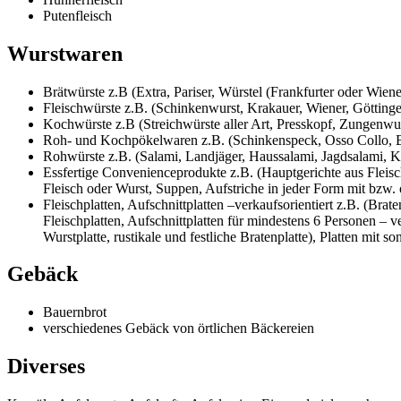
Putenfleisch
Wurstwaren
Brätwürste z.B (Extra, Pariser, Würstel (Frankfurter oder Wien
Fleischwürste z.B. (Schinkenwurst, Krakauer, Wiener, Göttinger
Kochwürste z.B (Streichwürste aller Art, Presskopf, Zungenwu
Roh- und Kochpökelwaren z.B. (Schinkenspeck, Osso Collo, Bau
Rohwürste z.B. (Salami, Landjäger, Haussalami, Jagdsalami, K
Essfertige Convenienceprodukte z.B. (Hauptgerichte aus Fleisc
Fleisch oder Wurst, Suppen, Aufstriche in jeder Form mit bzw.
Fleischplatten, Aufschnittplatten –verkaufsorientiert z.B. (Brat
Fleischplatten, Aufschnittplatten für mindestens 6 Personen – verk
Wurstplatte, rustikale und festliche Bratenplatte), Platten mit s
Gebäck
Bauernbrot
verschiedenes Gebäck von örtlichen Bäckereien
Diverses